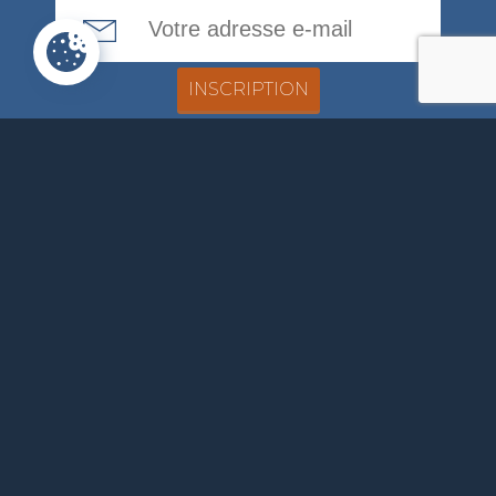
Email Address
ADMINISTRATION
COMMUNALE
Rue de la Fagne, 46
4845 Jalhay
087379118
info@jalhay.be
Suivez-nous sur Facebook