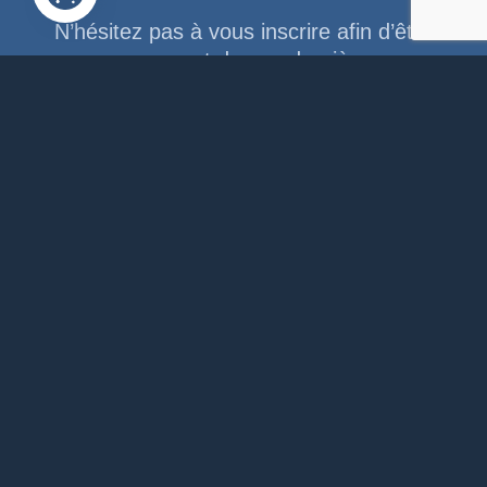
N’hésitez pas à vous inscrire afin d’être
au courant de nos dernières
informations, conseils,...
Email Address
ADMINISTRATION
COMMUNALE
Rue de la Fagne, 46
4845 Jalhay