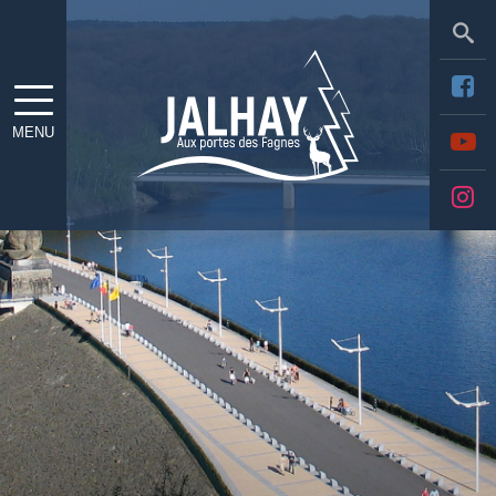
Sea
MENU