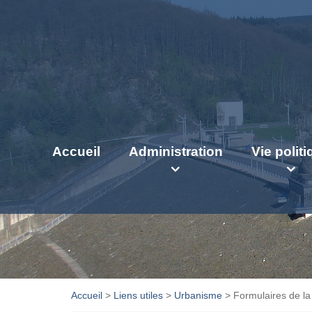
Accueil
Administration
Vie polit
Accueil
>
Liens utiles
>
Urbanisme
>
Formulaires de l