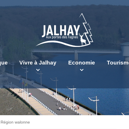
ique
Vivre à Jalhay
Economie
Tourism
a Région walonne