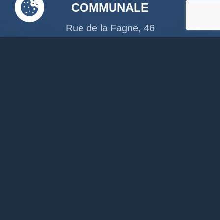
COMMUNALE
Rue de la Fagne, 46
4845 Jalhay
087379118
info@jalhay.be
Suivez-nous sur Facebook
Suivez-nous sur Instagram
Notre chaîne Youtube
RACCOURCIS
Accueil