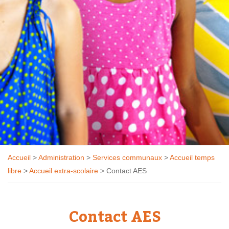
Accueil
>
Administration
>
Services communaux
>
Accueil temps
libre
>
Accueil extra-scolaire
>
Contact AES
Contact AES