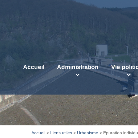
Accueil
Administration
Vie polit
Accueil
>
Liens utiles
>
Urbanisme
>
Epuration individu