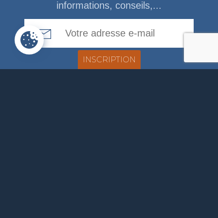
informations, conseils,...
Email Address
ADMINISTRATION
COMMUNALE
Rue de la Fagne, 46
4845 Jalhay
087379118
info@jalhay.be