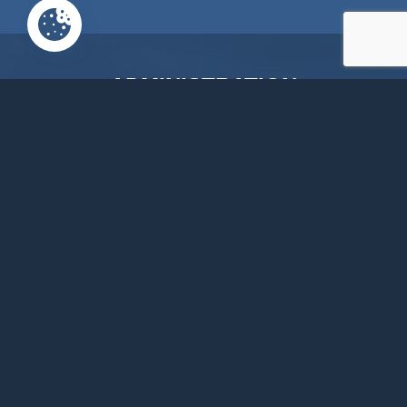
ADMINISTRATION
COMMUNALE
Rue de la Fagne, 46
4845 Jalhay
087379118
info@jalhay.be
Suivez-nous sur Facebook
Suivez-nous sur Instagram
Notre chaîne Youtube